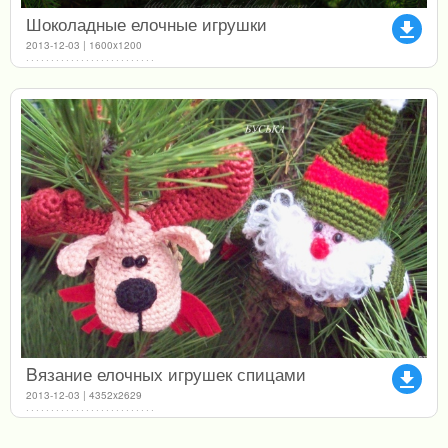
Шоколадные елочные игрушки
file_download
2013-12-03 | 1600x1200
Bязание елочных игрушек спицами
file_download
2013-12-03 | 4352x2629