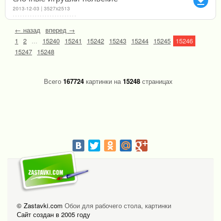
file_download
2013-12-03 | 3527x2513
← назад
вперед →
1
2
...
15240
15241
15242
15243
15244
15245
15246
15247
15248
Всего
167724
картинки на
15248
страницах
© Zastavki.com
Обои для рабочего стола, картинки
Сайт создан в 2005 году