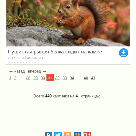
Пушистая рыжая белка сидит на камне
file_download
2017-11-03 | 3500x2334
← назад
вперед →
1
2
...
28
29
30
31
32
33
34
...
40
41
Всего
449
картинки на
41
страницах