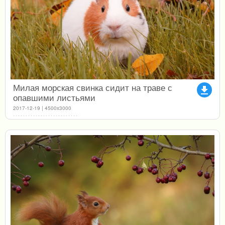
Милая морская свинка сидит на траве с
file_download
опавшими листьями
2017-12-19 | 4500x3000