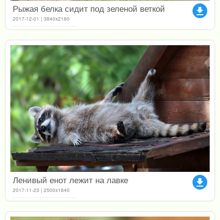
Рыжая белка сидит под зеленой веткой
file_download
2017-12-01 | 3840x2160
Ленивый енот лежит на лавке
file_download
2017-11-23 | 2500x1640