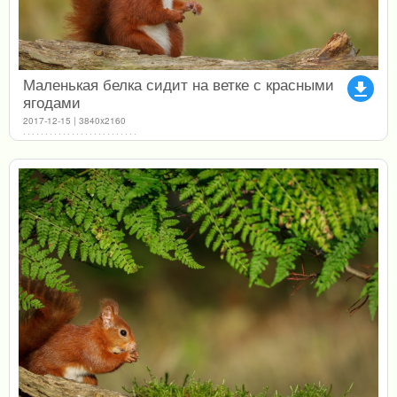
Маленькая белка сидит на ветке с красными
file_download
ягодами
2017-12-15 | 3840x2160