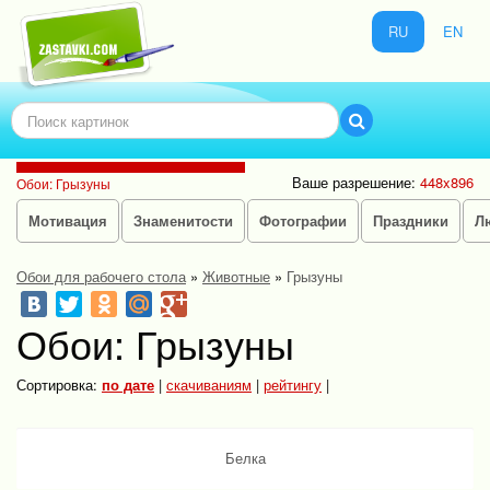
RU
EN
Ваше разрешение:
448x896
Обои: Грызуны
Мотивация
Знаменитости
Фотографии
Праздники
Л
Обои для рабочего стола
»
Животные
»
Грызуны
Обои: Грызуны
Сортировка:
по дате
|
скачиваниям
|
рейтингу
|
Белка