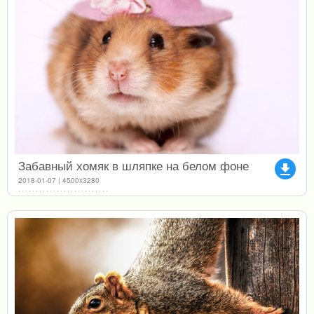
Забавный хомяк в шляпке на белом фоне
file_download
2018-01-07 | 4500x3280