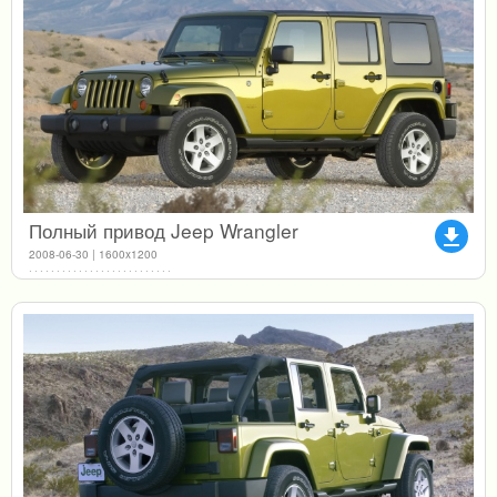
Полный привод Jeep Wrangler
file_download
2008-06-30 | 1600x1200