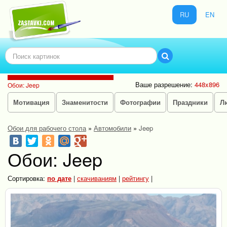
RU
EN
Ваше разрешение:
448x896
Обои: Jeep
Мотивация
Знаменитости
Фотографии
Праздники
Л
Обои для рабочего стола
»
Автомобили
»
Jeep
Обои: Jeep
Сортировка:
по дате
|
скачиваниям
|
рейтингу
|