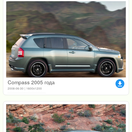
Compass 2005 года
file_download
2008-06-30 | 1600x1200