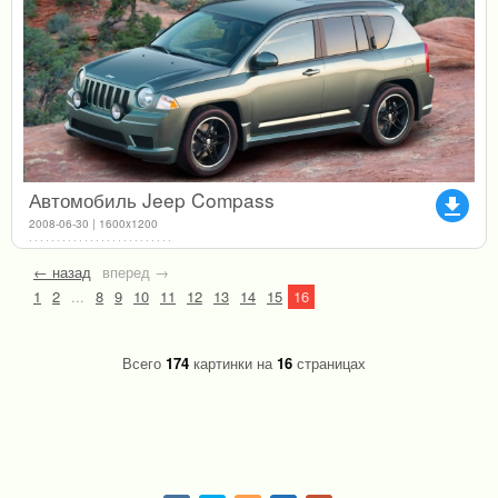
Автомобиль Jeep Compass
file_download
2008-06-30 | 1600x1200
← назад
вперед →
1
2
...
8
9
10
11
12
13
14
15
16
Всего
174
картинки на
16
страницах