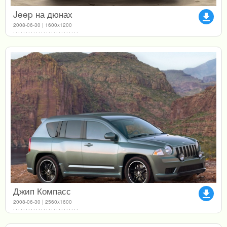
Jeep на дюнах
file_download
2008-06-30 | 1600x1200
Джип Компасс
file_download
2008-06-30 | 2560x1600