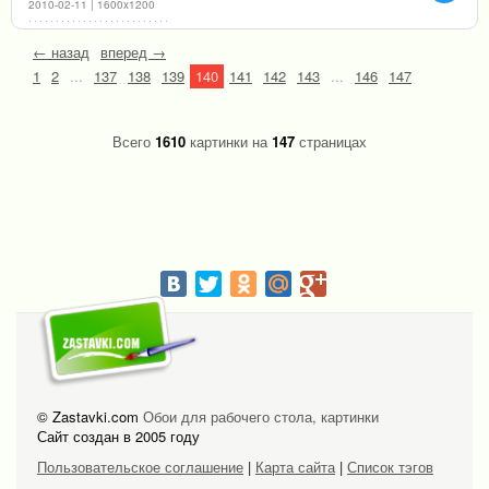
2010-02-11 | 1600x1200
← назад
вперед →
1
2
...
137
138
139
140
141
142
143
...
146
147
Всего
1610
картинки на
147
страницах
© Zastavki.com
Обои для рабочего стола, картинки
Сайт создан в 2005 году
Пользовательское соглашение
|
Карта сайта
|
Список тэгов