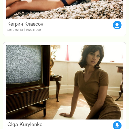
Кетрин Клаесон
file_download
2010-02-13 | 1920x1200
Olga Kurylenko
file_download