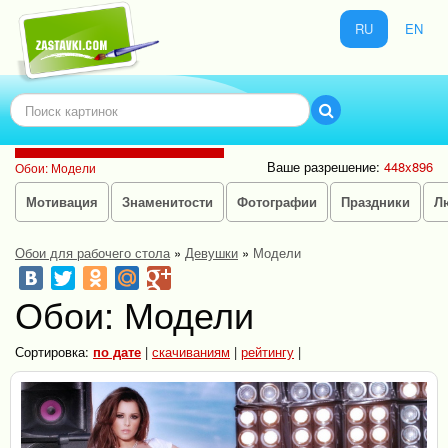
RU
EN
Ваше разрешение:
448x896
Обои: Модели
Мотивация
Знаменитости
Фотографии
Праздники
Л
Обои для рабочего стола
»
Девушки
»
Модели
Обои: Модели
Сортировка:
по дате
|
скачиваниям
|
рейтингу
|