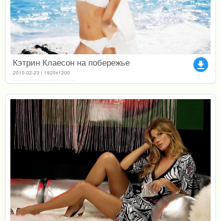
Кэтрин Клаесон на побережье
file_download
2010-02-23 | 1920x1200