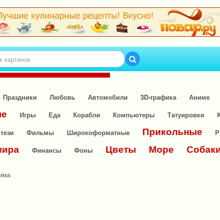
Праздники
Любовь
Автомобили
3D-графика
Аниме
ые
Игры
Еда
Корабли
Компьютеры
Татуировки
Прикольные
тези
Фильмы
Широкоформатные
Р
мира
Цветы
Море
Собак
Финансы
Фоны
има