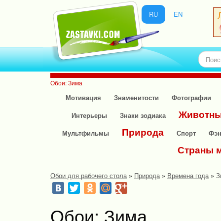
RU
EN
Обои: Зима
Мотивация
Знаменитости
Фотографии
Животн
Интерьеры
Знаки зодиака
Природа
Мультфильмы
Спорт
Фэн
Страны 
Обои для рабочего стола
»
Природа
»
Времена года
»
З
Обои: Зима