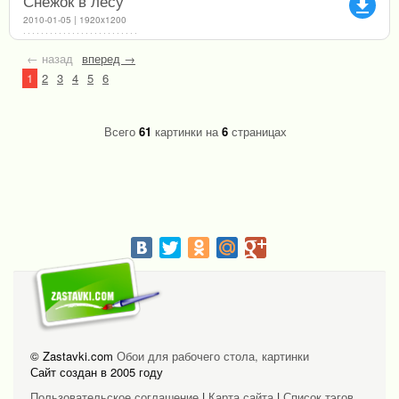
Снежок в лесу
file_download
2010-01-05 | 1920x1200
← назад
вперед →
1
2
3
4
5
6
Всего
61
картинки на
6
страницах
© Zastavki.com
Обои для рабочего стола, картинки
Сайт создан в 2005 году
Пользовательское соглашение
|
Карта сайта
|
Список тэгов