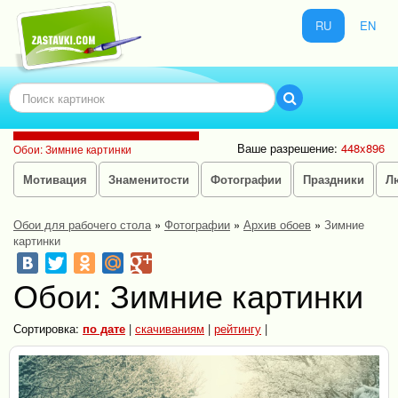
RU
EN
Ваше разрешение:
448x896
Обои: Зимние картинки
Мотивация
Знаменитости
Фотографии
Праздники
Л
Обои для рабочего стола
»
Фотографии
»
Архив обоев
»
Зимние
картинки
Обои: Зимние картинки
Сортировка:
по дате
|
скачиваниям
|
рейтингу
|