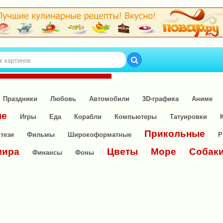
Праздники
Любовь
Автомобили
3D-графика
Аниме
ые
Игры
Еда
Корабли
Компьютеры
Татуировки
Прикольные
тези
Фильмы
Широкоформатные
Р
мира
Цветы
Море
Собак
Финансы
Фоны