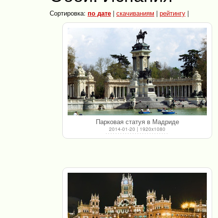
Сортировка:
по дате
|
скачиваниям
|
рейтингу
|
Парковая статуя в Мадриде
2014-01-20 | 1920x1080