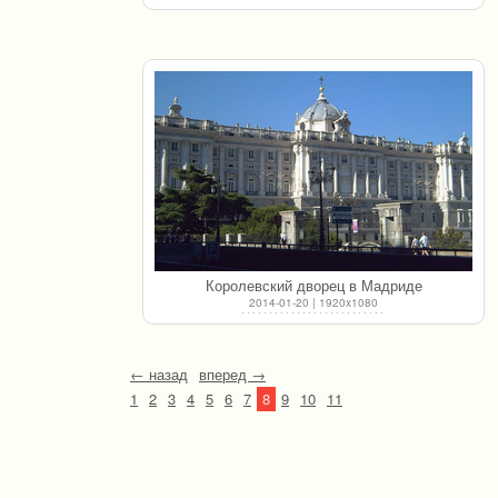
Королевский дворец в Мадриде
2014-01-20 | 1920x1080
← назад
вперед →
1
2
3
4
5
6
7
8
9
10
11