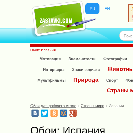
RU
EN
Обои: Испания
Мотивация
Знаменитости
Фотографии
Животн
Интерьеры
Знаки зодиака
Природа
Мультфильмы
Спорт
Фэн
Страны 
Обои для рабочего стола
»
Страны мира
»
Испания
Обои: Испания