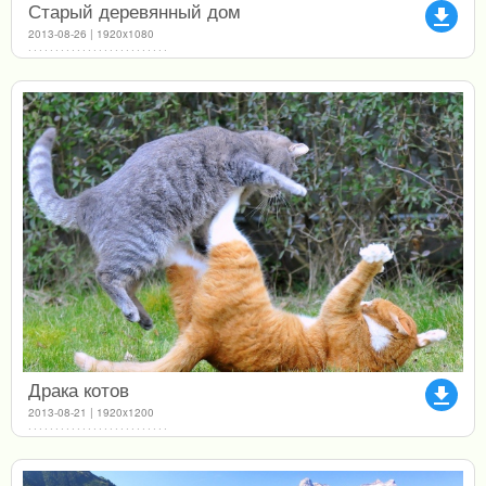
Старый деревянный дом
file_download
2013-08-26 | 1920x1080
Драка котов
file_download
2013-08-21 | 1920x1200