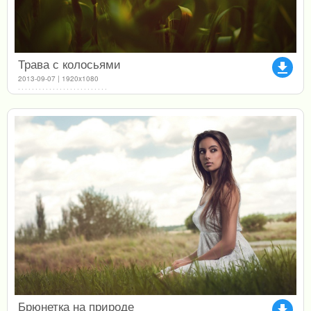
Трава с колосьями
file_download
2013-09-07 | 1920x1080
Брюнетка на природе
file_download