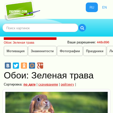
RU
EN
Ваше разрешение:
448x896
Обои: Зеленая трава
Мотивация
Знаменитости
Фотографии
Праздники
Л
Обои: Зеленая трава
Сортировка:
по дате
|
скачиваниям
|
рейтингу
|