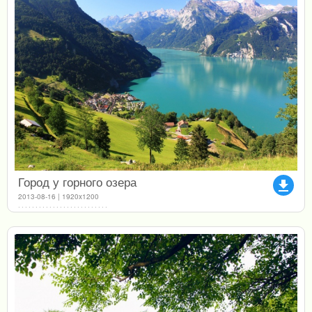
Город у горного озера
file_download
2013-08-16 | 1920x1200