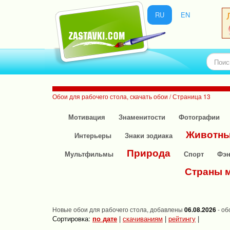
RU
EN
Обои для рабочего стола, скачать обои / Страница 13
Мотивация
Знаменитости
Фотографии
Животн
Интерьеры
Знаки зодиака
Природа
Мультфильмы
Спорт
Фэн
Страны 
Новые обои для рабочего стола, добавлены
06.08.2026
- об
Сортировка:
по дате
|
скачиваниям
|
рейтингу
|