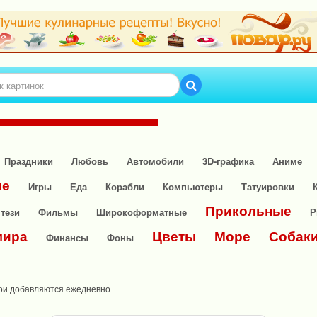
Праздники
Любовь
Автомобили
3D-графика
Аниме
ые
Игры
Еда
Корабли
Компьютеры
Татуировки
Прикольные
тези
Фильмы
Широкоформатные
Р
мира
Цветы
Море
Собак
Финансы
Фоны
ои добавляются ежедневно