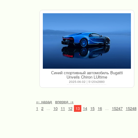
Синий спортивный автомобиль Bugatti
Unveils Chiron LUltime
2025-06-02 | 5120x2880
← назад
вперед →
1
2
...
10
11
12
13
14
15
16
...
15247
15248