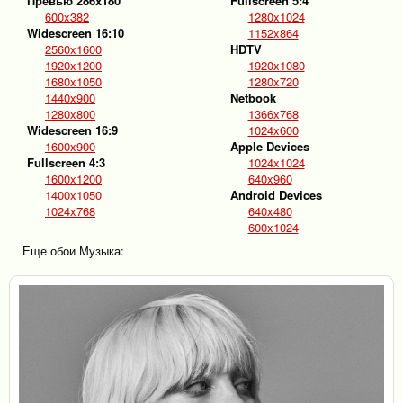
Превью 286x180
Fullscreen 5:4
600x382
1280x1024
Widescreen 16:10
1152x864
2560x1600
HDTV
1920x1200
1920x1080
1680x1050
1280x720
1440x900
Netbook
1280x800
1366x768
Widescreen 16:9
1024x600
1600x900
Apple Devices
Fullscreen 4:3
1024x1024
1600x1200
640x960
1400x1050
Android Devices
1024x768
640x480
600x1024
Еще обои Музыка: