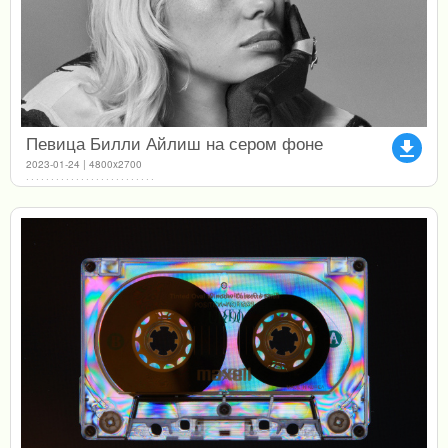
Певица Билли Айлиш на сером фоне
file_download
2023-01-24 | 4800x2700