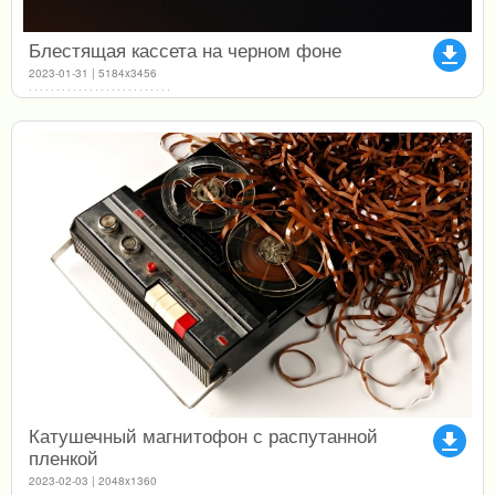
Блестящая кассета на черном фоне
file_download
2023-01-31 | 5184x3456
Катушечный магнитофон с распутанной
file_download
пленкой
2023-02-03 | 2048x1360