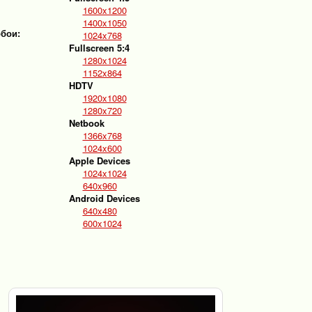
1600x1200
1400x1050
обои:
1024x768
Fullscreen 5:4
1280x1024
1152x864
HDTV
1920x1080
1280x720
Netbook
1366x768
1024x600
Apple Devices
1024x1024
640x960
Android Devices
640x480
600x1024