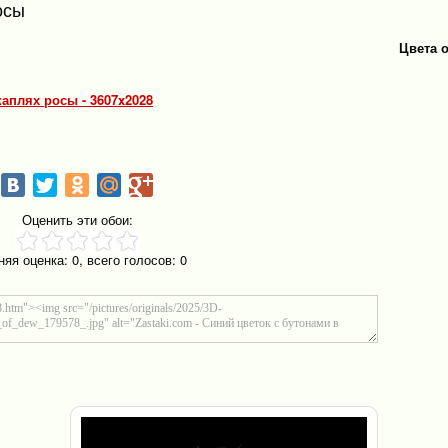
осы
Цвета 
каплях росы - 3607x2028
Оценить эти обои:
няя оценка:
0
, всего голосов:
0