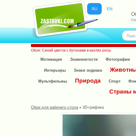
RU
EN
О
Ск
Обои: Синий цветок с бутонами в каплях росы
Мотивация
Знаменитости
Фотографии
Животн
Интерьеры
Знаки зодиака
Природа
Мультфильмы
Спорт
Фэн
Страны 
Обои для рабочего стола
»
3D-графика