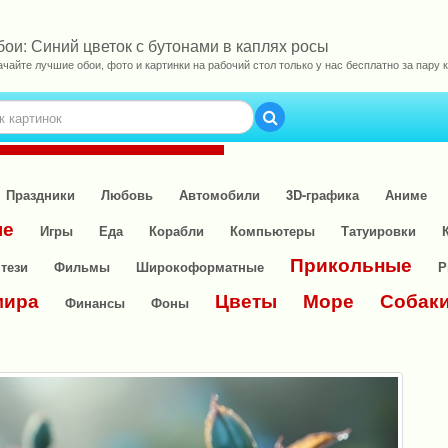
бои: Синий цветок с бутонами в каплях росы
ачайте лучшие обои, фото и картинки на рабочий стол только у нас бесплатно за пару к
Праздники
Любовь
Автомобили
3D-графика
Аниме
ые
Игры
Еда
Корабли
Компьютеры
Татуировки
Прикольные
тези
Фильмы
Широкоформатные
Р
мира
Цветы
Море
Собак
Финансы
Фоны