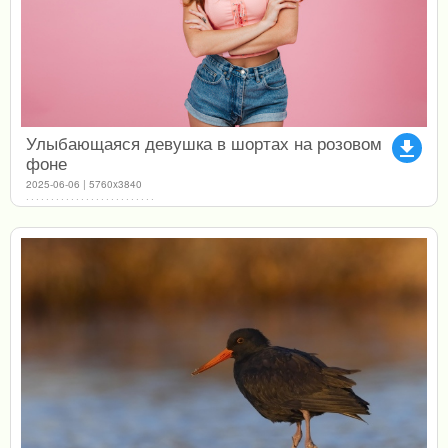
Улыбающаяся девушка в шортах на розовом
file_download
фоне
2025-06-06 | 5760x3840