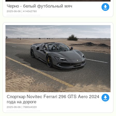
Черно - белый футбольный мяч
file_download
2025-06-06 | 4140x2760
Спорткар Novitec Ferrari 296 GTS Aero 2024
file_download
года на дороге
2025-06-06 | 7680x4320