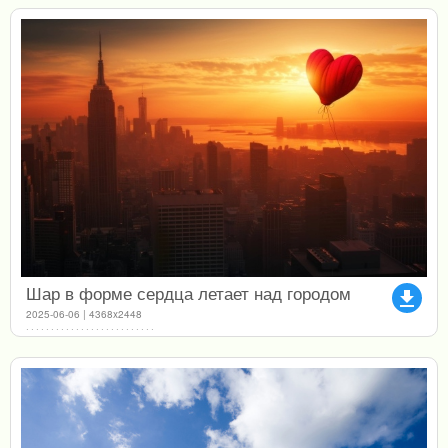
Шар в форме сердца летает над городом
file_download
2025-06-06 | 4368x2448