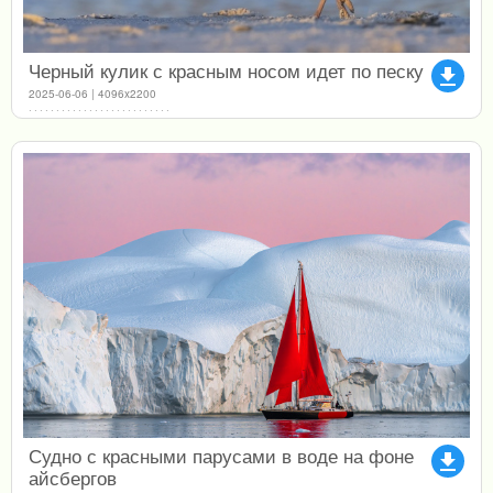
Черный кулик с красным носом идет по песку
file_download
2025-06-06 | 4096x2200
Судно с красными парусами в воде на фоне
file_download
айсбергов