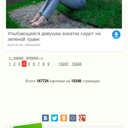
Улыбающаяся девушка азиатка сидит на
file_download
зеленой траве
2025-06-06 | 3840x2560
← назад
вперед →
1
2
3
4
5
6
7
8
9
...
15247
15248
Всего
167724
картинки на
15248
страницах