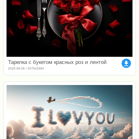
Тарелка с букетом красных роз и лентой
file_download
2025-06-06 | 5376x3584