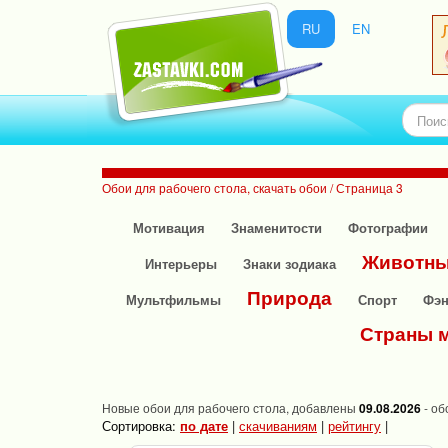
RU
EN
Обои для рабочего стола, скачать обои / Страница 3
Мотивация
Знаменитости
Фотографии
Животн
Интерьеры
Знаки зодиака
Природа
Мультфильмы
Спорт
Фэн
Страны 
Новые обои для рабочего стола, добавлены
09.08.2026
- об
Сортировка:
по дате
|
скачиваниям
|
рейтингу
|