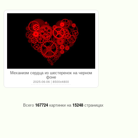
Механизм сердца из шестеренок на черном
фоне
2025-06-06 | 8500x4800
Всего
167724
картинки на
15248
страницах