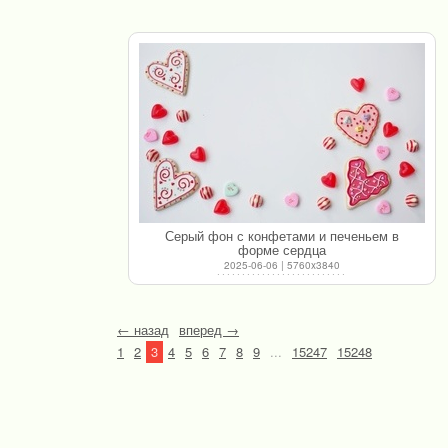
Серый фон с конфетами и печеньем в
форме сердца
2025-06-06 | 5760x3840
← назад
вперед →
1
2
3
4
5
6
7
8
9
...
15247
15248