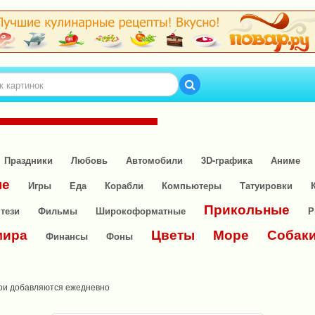
Праздники
Любовь
Автомобили
3D-графика
Аниме
ые
Игры
Еда
Корабли
Компьютеры
Татуировки
Прикольные
тези
Фильмы
Широкоформатные
Р
мира
Цветы
Море
Собак
Финансы
Фоны
ои добавляются ежедневно