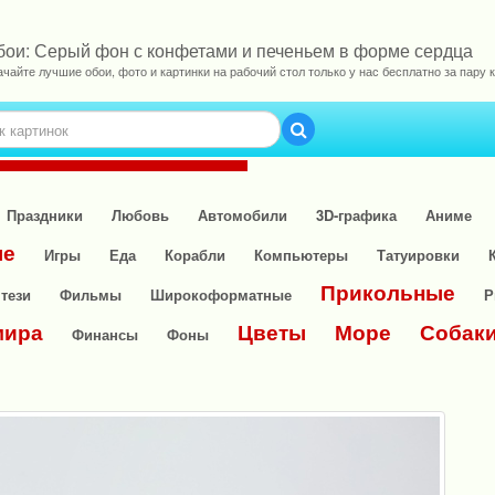
бои: Серый фон с конфетами и печеньем в форме сердца
ачайте лучшие обои, фото и картинки на рабочий стол только у нас бесплатно за пару к
Праздники
Любовь
Автомобили
3D-графика
Аниме
ые
Игры
Еда
Корабли
Компьютеры
Татуировки
Прикольные
тези
Фильмы
Широкоформатные
Р
мира
Цветы
Море
Собак
Финансы
Фоны