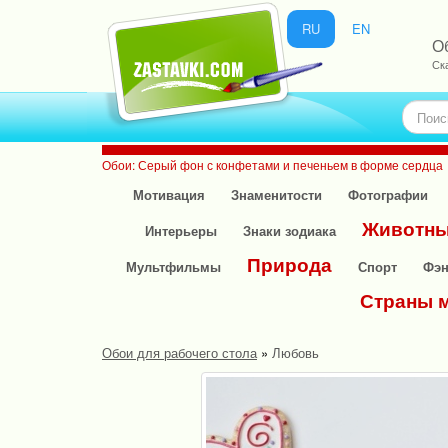
RU
EN
О
Ск
Обои: Серый фон с конфетами и печеньем в форме сердца
Мотивация
Знаменитости
Фотографии
Животн
Интерьеры
Знаки зодиака
Природа
Мультфильмы
Спорт
Фэн
Страны 
Обои для рабочего стола
»
Любовь