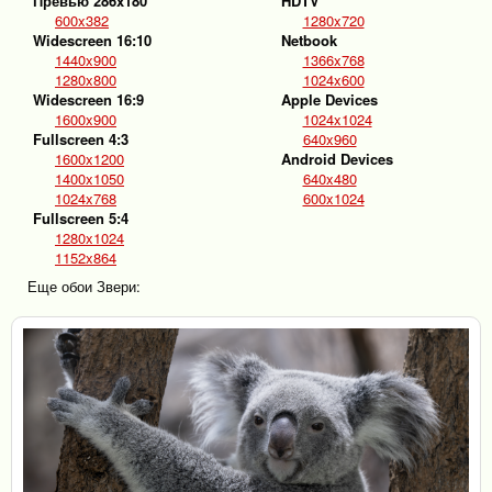
Превью 286x180
HDTV
600x382
1280x720
Widescreen 16:10
Netbook
1440x900
1366x768
1280x800
1024x600
Widescreen 16:9
Apple Devices
1600x900
1024x1024
Fullscreen 4:3
640x960
1600x1200
Android Devices
1400x1050
640x480
1024x768
600x1024
Fullscreen 5:4
1280x1024
1152x864
Еще обои Звери: