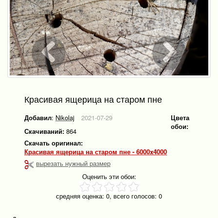
Красивая ящерица на старом пне
Добавил
:
Nikolaj
2021-07-29
Цвета
обои:
Скачиваний:
864
Скачать оригинал:
Красивая ящерица на старом пне - 6000x4000
вырезать нужный размер
Оценить эти обои:
средняя оценка:
0
, всего голосов:
0