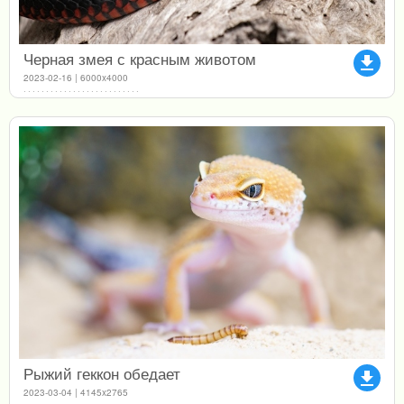
Черная змея с красным животом
file_download
2023-02-16 | 6000x4000
Рыжий геккон обедает
file_download
2023-03-04 | 4145x2765