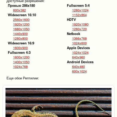
Доступные разрешения:
Превью 286x180
Fullscreen 5:4
600x382
1280x1024
Widescreen 16:10
1152x864
2560x1600
HDTV
1920x1200
1920x1080
1680x1050
1280x720
1440x900
Netbook
1280x800
1366x768
Widescreen 16:9
1024x600
1600x900
Apple Devices
Fullscreen 4:3
1024x1024
1600x1200
640x960
1400x1050
Android Devices
1024x768
640x480
600x1024
Еще обои Рептилии: