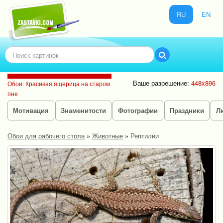
RU
EN
Ваше разрешение:
448x896
Обои: Красивая ящерица на старом
пне
Мотивация
Знаменитости
Фотографии
Праздники
Л
Обои для рабочего стола
»
Животные
»
Рептилии