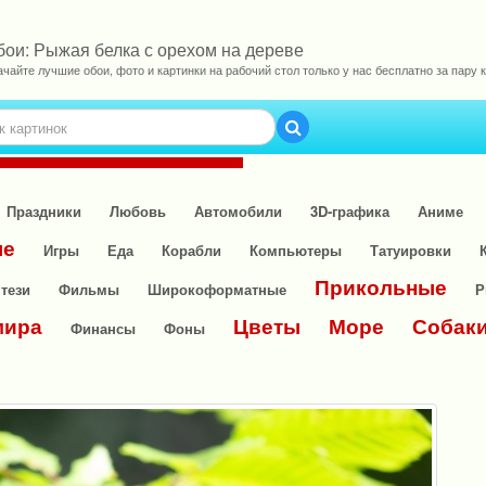
бои: Рыжая белка с орехом на дереве
ачайте лучшие обои, фото и картинки на рабочий стол только у нас бесплатно за пару к
Праздники
Любовь
Автомобили
3D-графика
Аниме
ые
Игры
Еда
Корабли
Компьютеры
Татуировки
Прикольные
тези
Фильмы
Широкоформатные
Р
мира
Цветы
Море
Собак
Финансы
Фоны