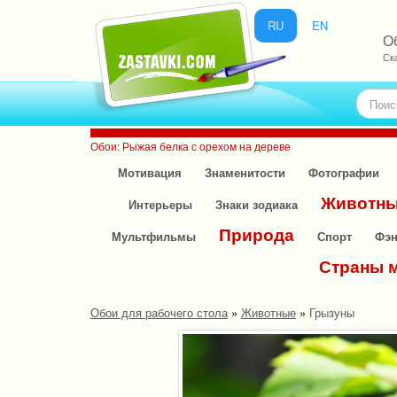
RU
EN
О
Ск
Обои: Рыжая белка с орехом на дереве
Мотивация
Знаменитости
Фотографии
Животн
Интерьеры
Знаки зодиака
Природа
Мультфильмы
Спорт
Фэн
Страны 
Обои для рабочего стола
»
Животные
»
Грызуны