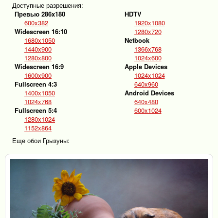
Доступные разрешения:
Превью 286x180
HDTV
600x382
1920x1080
Widescreen 16:10
1280x720
1680x1050
Netbook
1440x900
1366x768
1280x800
1024x600
Widescreen 16:9
Apple Devices
1600x900
1024x1024
Fullscreen 4:3
640x960
1400x1050
Android Devices
1024x768
640x480
Fullscreen 5:4
600x1024
1280x1024
1152x864
Еще обои Грызуны: