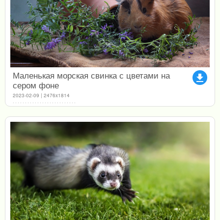
Маленькая морская свинка с цветами на
file_download
сером фоне
2023-02-09 | 2476x1814