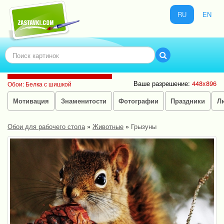
RU
EN
Ваше разрешение:
448x896
Обои: Белка с шишкой
Мотивация
Знаменитости
Фотографии
Праздники
Л
Обои для рабочего стола
»
Животные
»
Грызуны