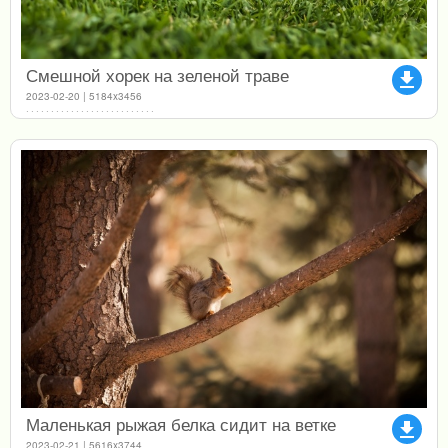
Смешной хорек на зеленой траве
file_download
2023-02-20 | 5184x3456
Маленькая рыжая белка сидит на ветке
file_download
2023-02-21 | 5616x3744