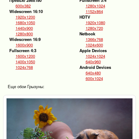
Превью 286x180
Fullscreen 5:4
600x382
1280x1024
Widescreen 16:10
1152x864
1920x1200
HDTV
1680x1050
1920x1080
1440x900
1280x720
1280x800
Netbook
Widescreen 16:9
1366x768
1600x900
1024x600
Fullscreen 4:3
Apple Devices
1600x1200
1024x1024
1400x1050
640x960
1024x768
Android Devices
640x480
600x1024
Еще обои Грызуны: