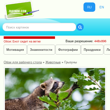
RU
EN
Ваше разрешение:
448x896
Обои: Енот сидит на ветке
Мотивация
Знаменитости
Фотографии
Праздники
Л
Обои для рабочего стола
»
Животные
»
Грызуны