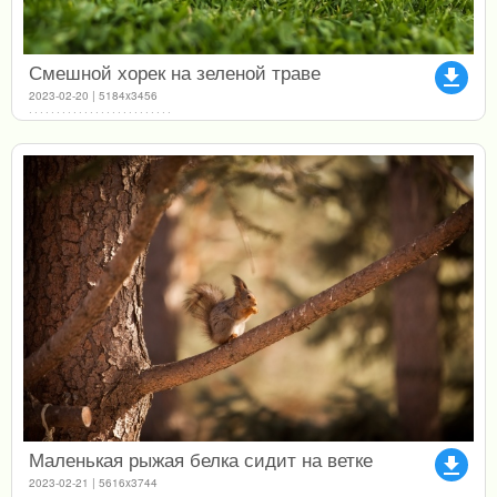
Смешной хорек на зеленой траве
file_download
2023-02-20 | 5184x3456
Маленькая рыжая белка сидит на ветке
file_download
2023-02-21 | 5616x3744