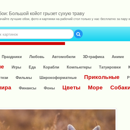
бои: Большой койот грызет сухую траву
ачайте лучшие обои, фото и картинки на рабочий стол только у нас бесплатно за пару к
Праздники
Любовь
Автомобили
3D-графика
Аниме
ые
Игры
Еда
Корабли
Компьютеры
Татуировки
Прикольные
тези
Фильмы
Широкоформатные
Р
мира
Цветы
Море
Собак
Финансы
Фоны