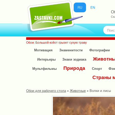
RU
EN
О
Ск
Обои: Большой койот грызет сухую траву
Мотивация
Знаменитости
Фотографии
Животн
Интерьеры
Знаки зодиака
Природа
Мультфильмы
Спорт
Фэн
Страны 
Обои для рабочего стола
»
Животные
»
Волки и лисы