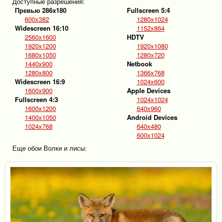
Доступные разрешения:
Превью 286x180
Fullscreen 5:4
600x382
1280x1024
Widescreen 16:10
1152x864
2560x1600
HDTV
1920x1200
1920x1080
1680x1050
1280x720
1440x900
Netbook
1280x800
1366x768
Widescreen 16:9
1024x600
1600x900
Apple Devices
Fullscreen 4:3
1024x1024
1600x1200
640x960
1400x1050
Android Devices
1024x768
640x480
600x1024
Еще обои Волки и лисы: