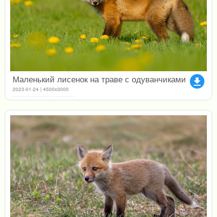
Маленький лисенок на траве с одуванчиками
file_download
2023-01-24 | 4500x3000