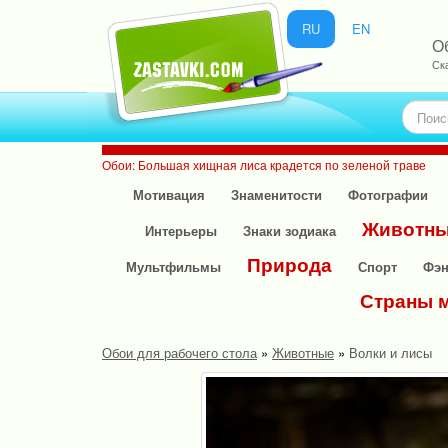
RU
EN
О
Ск
Обои: Большая хищная лиса крадется по зеленой траве
Мотивация
Знаменитости
Фотографии
Животн
Интерьеры
Знаки зодиака
Природа
Мультфильмы
Спорт
Фэн
Страны 
Обои для рабочего стола
»
Животные
»
Волки и лисы