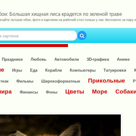
бои: Большая хищная лиса крадется по зеленой траве
ачайте лучшие обои, фото и картинки на рабочий стол только у нас бесплатно за пару к
Праздники
Любовь
Автомобили
3D-графика
Аниме
ые
Игры
Еда
Корабли
Компьютеры
Татуировки
Прикольные
тези
Фильмы
Широкоформатные
Р
мира
Цветы
Море
Собак
Финансы
Фоны