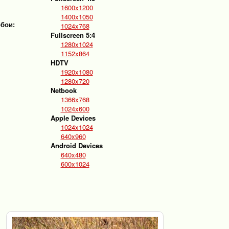
1600x1200
1400x1050
обои:
1024x768
Fullscreen 5:4
1280x1024
1152x864
HDTV
1920x1080
1280x720
Netbook
1366x768
1024x600
Apple Devices
1024x1024
640x960
Android Devices
640x480
600x1024