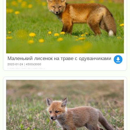
Маленький лисенок на траве с одуванчиками
file_download
2023-01-24 | 4500x3000