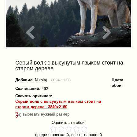
Серый волк с высунутым языком стоит на
старом дереве
Добавил
:
Nikolaj
2024-11-08
Цвета
обои:
Скачиваний:
462
Скачать оригинал:
Серый волк с высунутым языком стоит на
старом дереве - 3840x2160
вырезать нужный размер
Оценить эти обои:
средняя оценка:
0
, всего голосов:
0