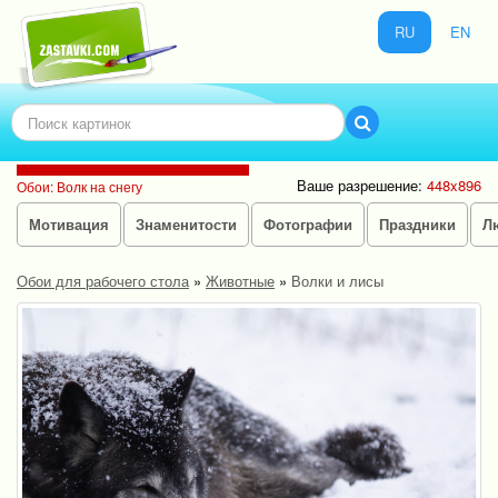
RU
EN
Ваше разрешение:
448x896
Обои: Волк на снегу
Мотивация
Знаменитости
Фотографии
Праздники
Л
Обои для рабочего стола
»
Животные
»
Волки и лисы