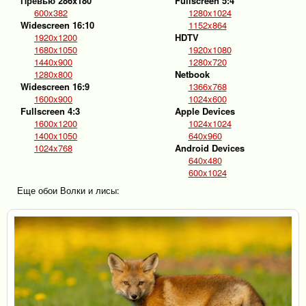
Превью 286x180
Fullscreen 5:4
600x382
1280x1024
Widescreen 16:10
1152x864
1920x1200
HDTV
1680x1050
1920x1080
1440x900
1280x720
1280x800
Netbook
Widescreen 16:9
1366x768
1600x900
1024x600
Fullscreen 4:3
Apple Devices
1600x1200
1024x1024
1400x1050
640x960
1024x768
Android Devices
640x480
600x1024
Еще обои Волки и лисы: