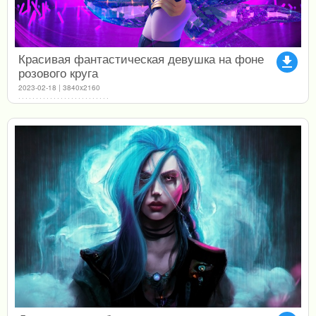
Красивая фантастическая девушка на фоне
file_download
розового круга
2023-02-18 | 3840x2160