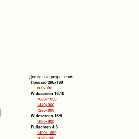
Доступные разрешения:
Превью 286x180
600x382
Widescreen 16:10
1680x1050
1440x900
1280x800
Widescreen 16:9
1600x900
Fullscreen 4:3
1400x1050
1024x768