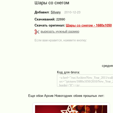
Шары со снегом
Добавил
:
Silvery
2010-12-23
Скачиваний:
22690
Скачать оригинал:
Шары со снегом - 1680x1050
вырезать нужный размер
Если вам нравится, нажмите кнопку:
средня
Код для блога:
Еще обои Архив Новогодних обоев прошлых лет: