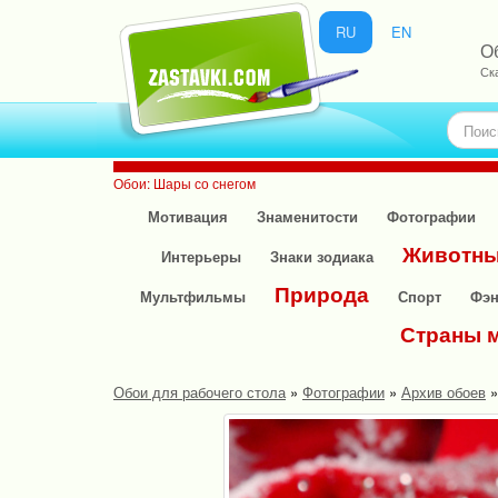
RU
EN
О
Ск
Обои: Шары со снегом
Мотивация
Знаменитости
Фотографии
Животн
Интерьеры
Знаки зодиака
Природа
Мультфильмы
Спорт
Фэн
Страны 
Обои для рабочего стола
»
Фотографии
»
Архив обоев