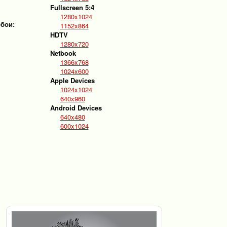
Fullscreen 5:4
1280x1024
обои:
1152x864
HDTV
1280x720
Netbook
1366x768
1024x600
Apple Devices
1024x1024
640x960
Android Devices
640x480
600x1024