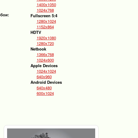
1400x1050
1024x768
обои:
Fullscreen 5:4
1280x1024
1152x864
HDTV
1920x1080
1280x720
Netbook
1366x768
1024x600
Apple Devices
1024x1024
640x960
Android Devices
640x480
600x1024