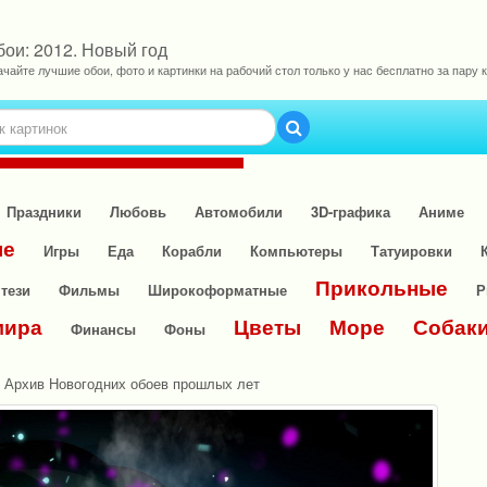
бои: 2012. Новый год
ачайте лучшие обои, фото и картинки на рабочий стол только у нас бесплатно за пару к
Праздники
Любовь
Автомобили
3D-графика
Аниме
ые
Игры
Еда
Корабли
Компьютеры
Татуировки
Прикольные
тези
Фильмы
Широкоформатные
Р
мира
Цветы
Море
Собак
Финансы
Фоны
»
Архив Новогодних обоев прошлых лет