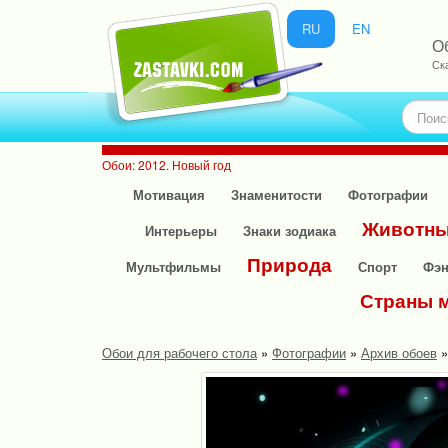
RU
EN
О
Ск
Обои: 2012. Новый год
Мотивация
Знаменитости
Фотографии
Животн
Интерьеры
Знаки зодиака
Природа
Мультфильмы
Спорт
Фэн
Страны 
Обои для рабочего стола
»
Фотографии
»
Архив обоев