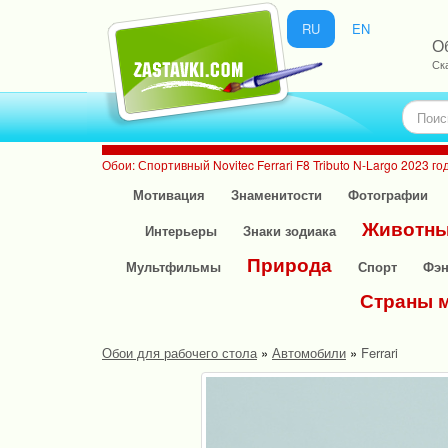
RU
EN
Об
Ск
Обои: Спортивный Novitec Ferrari F8 Tributo N-Largo 2023 г
Мотивация
Знаменитости
Фотографии
Животн
Интерьеры
Знаки зодиака
Природа
Мультфильмы
Спорт
Фэн
Страны 
Обои для рабочего стола
»
Автомобили
»
Ferrari