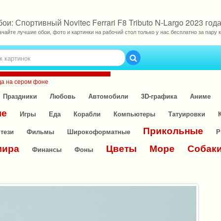
ои: Спортивный Novitec Ferrari F8 Tributo N-Largo 2023 го
ачайте лучшие обои, фото и картинки на рабочий стол только у нас бесплатно за пару к
ода на сером фоне
Праздники
Любовь
Автомобили
3D-графика
Аниме
ые
Игры
Еда
Корабли
Компьютеры
Татуировки
Прикольные
тези
Фильмы
Широкоформатные
Р
мира
Цветы
Море
Собак
Финансы
Фоны