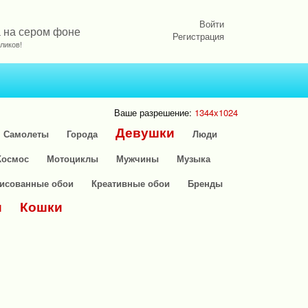
Войти
да на сером фоне
Регистрация
ликов!
Ваше разрешение:
1344x1024
Девушки
Самолеты
Города
Люди
Космос
Мотоциклы
Мужчины
Музыка
исованные обои
Креативные обои
Бренды
и
Кошки