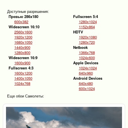
Доступные разрешения:
Превью 286x180
Fullscreen 5:4
600x382
1280x1024
Widescreen 16:10
1152x864
2560x1600
HDTV
1920x1200
1920x1080
1680x1050
1280x720
1440x900
Netbook
1280x800
1366x768
Widescreen 16:9
1024x600
1600x900
Apple Devices
Fullscreen 4:3
1024x1024
1600x1200
640x960
1400x1050
Android Devices
1024x768
640x480
600x1024
Еще обои Самолеты: