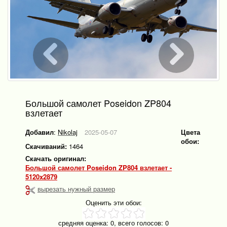
Большой самолет Poseidon ZP804
взлетает
Добавил
:
Nikolaj
2025-05-07
Цвета
обои:
Скачиваний:
1464
Скачать оригинал:
Большой самолет Poseidon ZP804 взлетает -
5120x2879
вырезать нужный размер
Оценить эти обои:
средняя оценка:
0
, всего голосов:
0