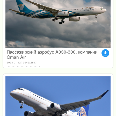
Пассажирский аэробус A330-300, компании
file_download
Oman Air
2023-01-12 | 3945x2817