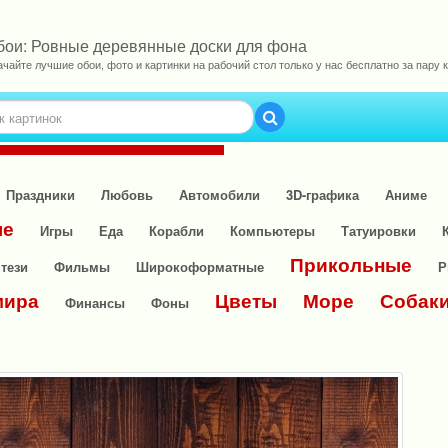
бои: Ровные деревянные доски для фона
ачайте лучшие обои, фото и картинки на рабочий стол только у нас бесплатно за пару к
Праздники
Любовь
Автомобили
3D-графика
Аниме
ые
Игры
Еда
Корабли
Компьютеры
Татуировки
Прикольные
тези
Фильмы
Широкоформатные
Р
мира
Цветы
Море
Собак
Финансы
Фоны