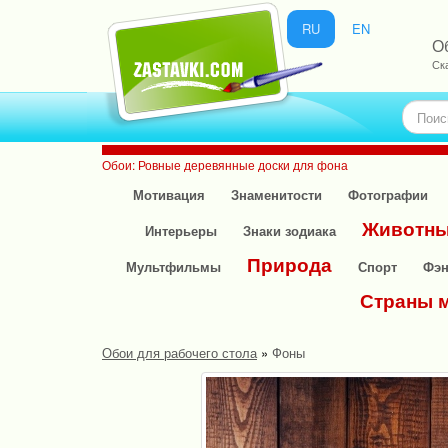
RU
EN
О
Ск
Обои: Ровные деревянные доски для фона
Мотивация
Знаменитости
Фотографии
Животн
Интерьеры
Знаки зодиака
Природа
Мультфильмы
Спорт
Фэн
Страны 
Обои для рабочего стола
»
Фоны