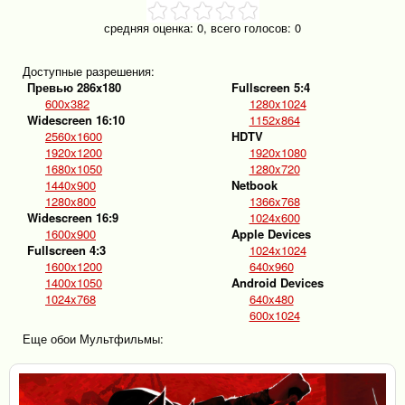
средняя оценка:
0
, всего голосов:
0
Доступные разрешения:
Превью 286x180
Fullscreen 5:4
600x382
1280x1024
Widescreen 16:10
1152x864
2560x1600
HDTV
1920x1200
1920x1080
1680x1050
1280x720
1440x900
Netbook
1280x800
1366x768
Widescreen 16:9
1024x600
1600x900
Apple Devices
Fullscreen 4:3
1024x1024
1600x1200
640x960
1400x1050
Android Devices
1024x768
640x480
600x1024
Еще обои Мультфильмы: