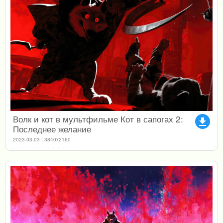
Волк и кот в мультфильме Кот в сапогах 2:
file_download
Последнее желание
2023-03-03 | 3840x2160