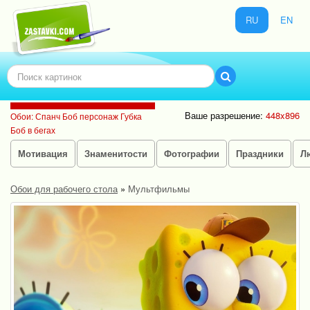
RU
EN
Ваше разрешение:
448x896
Обои: Спанч Боб персонаж Губка
Боб в бегах
Мотивация
Знаменитости
Фотографии
Праздники
Л
Обои для рабочего стола
»
Мультфильмы