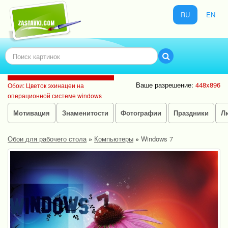
RU
EN
Ваше разрешение:
448x896
Обои: Цветок эхинацеи на
операционной системе windows
Мотивация
Знаменитости
Фотографии
Праздники
Л
Обои для рабочего стола
»
Компьютеры
»
Windows 7