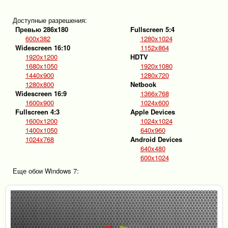
Доступные разрешения:
Превью 286x180
Fullscreen 5:4
600x382
1280x1024
Widescreen 16:10
1152x864
1920x1200
HDTV
1680x1050
1920x1080
1440x900
1280x720
1280x800
Netbook
Widescreen 16:9
1366x768
1600x900
1024x600
Fullscreen 4:3
Apple Devices
1600x1200
1024x1024
1400x1050
640x960
1024x768
Android Devices
640x480
600x1024
Еще обои Windows 7: