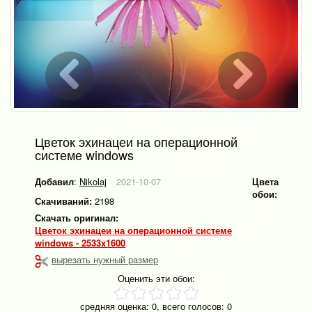
Цветок эхинацеи на операционной
системе windows
Добавил
:
Nikolaj
2021-10-07
Цвета
обои:
Скачиваний:
2198
Скачать оригинал:
Цветок эхинацеи на операционной системе
windows - 2533x1600
вырезать нужный размер
Оценить эти обои:
средняя оценка:
0
, всего голосов:
0