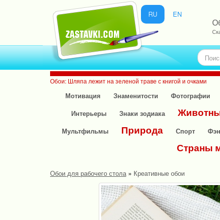
RU
EN
Об
Ск
Обои: Шляпа лежит на зеленой траве с книгой и очками
Мотивация
Знаменитости
Фотографии
Животн
Интерьеры
Знаки зодиака
Природа
Мультфильмы
Спорт
Фэн
Страны 
Обои для рабочего стола
»
Креативные обои