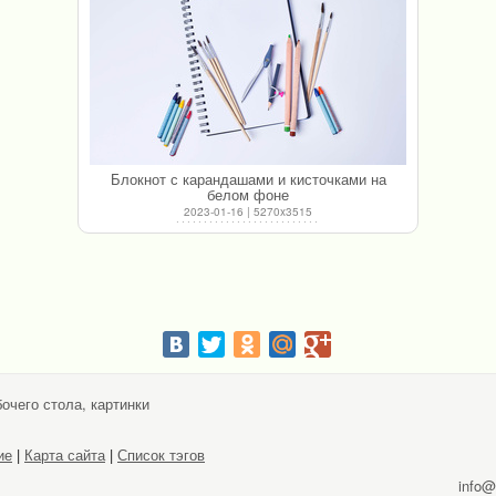
Блокнот с карандашами и кисточками на
белом фоне
2023-01-16 | 5270x3515
очего стола, картинки
ие
|
Карта сайта
|
Список тэгов
info@