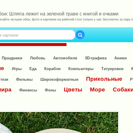
ои: Шляпа лежит на зеленой траве с книгой и очками
ачайте лучшие обои, фото и картинки на рабочий стол только у нас бесплатно за пару к
Праздники
Любовь
Автомобили
3D-графика
Аниме
ые
Игры
Еда
Корабли
Компьютеры
Татуировки
Прикольные
тези
Фильмы
Широкоформатные
Р
мира
Цветы
Море
Собак
Финансы
Фоны