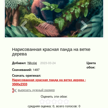
Нарисованная красная панда на ветке
дерева
Добавил
:
Nikolaj
2023-03-24
Цвета
обои:
Скачиваний:
1497
Скачать оригинал:
Нарисованная красная панда на ветке дерева -
3500x2333
вырезать нужный размер
Оценить эти обои:
средняя оценка:
0
, всего голосов:
0