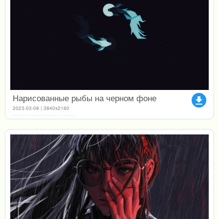
Нарисованные рыбы на черном фоне
file_download
2023-03-08 | 3840x2160