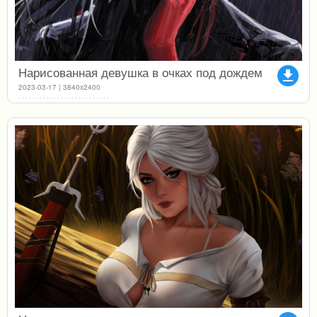
Нарисованная девушка в очках под дождем
file_download
2023-03-17 | 3840x2400