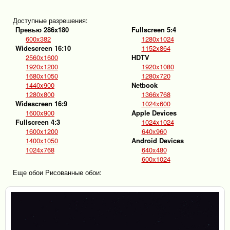
Доступные разрешения:
Превью 286x180
Fullscreen 5:4
600x382
1280x1024
Widescreen 16:10
1152x864
2560x1600
HDTV
1920x1200
1920x1080
1680x1050
1280x720
1440x900
Netbook
1280x800
1366x768
Widescreen 16:9
1024x600
1600x900
Apple Devices
Fullscreen 4:3
1024x1024
1600x1200
640x960
1400x1050
Android Devices
1024x768
640x480
600x1024
Еще обои Рисованные обои: