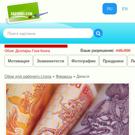
RU
EN
Ваше разрешение:
448x896
Обои: Доллары Гонк Конга
Мотивация
Знаменитости
Фотографии
Праздники
Л
Обои для рабочего стола
»
Финансы
»
Деньги