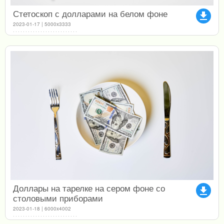
Стетоскоп с долларами на белом фоне
file_download
2023-01-17 | 5000x3333
Доллары на тарелке на сером фоне со
file_download
столовыми приборами
2023-01-18 | 6000x4002