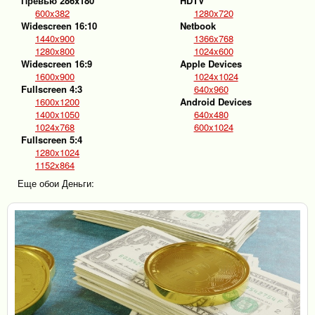
Превью 286x180
HDTV
600x382
1280x720
Widescreen 16:10
Netbook
1440x900
1366x768
1280x800
1024x600
Widescreen 16:9
Apple Devices
1600x900
1024x1024
Fullscreen 4:3
640x960
1600x1200
Android Devices
1400x1050
640x480
1024x768
600x1024
Fullscreen 5:4
1280x1024
1152x864
Еще обои Деньги: