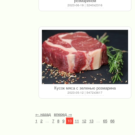
розмарином
2023-06-19 | 3240x2316
Кусок мяса с зеленью розмарина
2023-05-12 | 5472x3617
← назад
вперед →
1
2
...
7
8
9
10
11
12
13
...
65
66