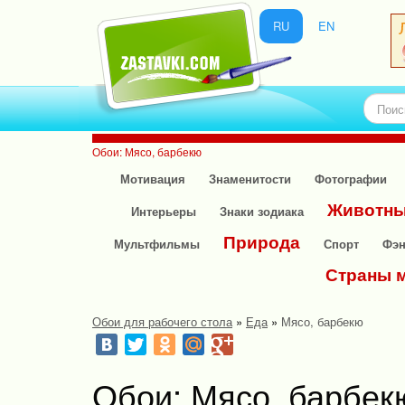
RU
EN
Обои: Мясо, барбекю
Мотивация
Знаменитости
Фотографии
Животн
Интерьеры
Знаки зодиака
Природа
Мультфильмы
Спорт
Фэн
Страны 
Обои для рабочего стола
»
Еда
»
Мясо, барбекю
Обои: Мясо, барбек