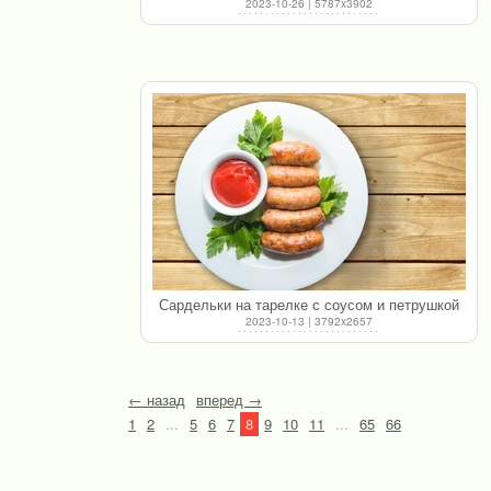
2023-10-26 | 5787x3902
Сардельки на тарелке с соусом и петрушкой
2023-10-13 | 3792x2657
← назад
вперед →
1
2
...
5
6
7
8
9
10
11
...
65
66