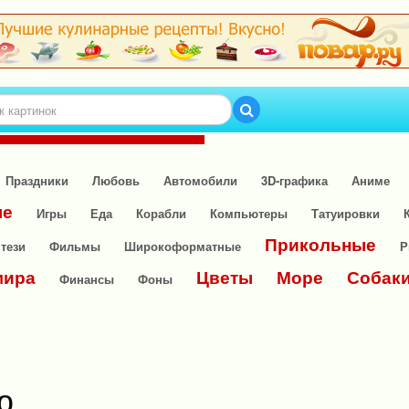
Праздники
Любовь
Автомобили
3D-графика
Аниме
ые
Игры
Еда
Корабли
Компьютеры
Татуировки
Прикольные
тези
Фильмы
Широкоформатные
Р
мира
Цветы
Море
Собак
Финансы
Фоны
ю