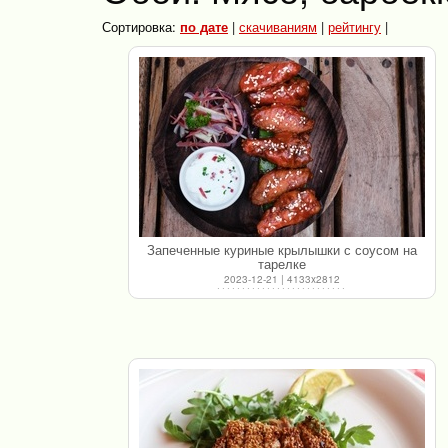
Сортировка:
по дате
|
скачиваниям
|
рейтингу
|
Запеченные куриные крылышки с соусом на
тарелке
2023-12-21 | 4133x2812