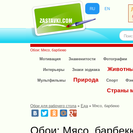
RU
EN
Обои: Мясо, барбекю
Мотивация
Знаменитости
Фотографии
Животн
Интерьеры
Знаки зодиака
Природа
Мультфильмы
Спорт
Фэн
Страны 
Обои для рабочего стола
»
Еда
»
Мясо, барбекю
Обои: Мясо, барбек