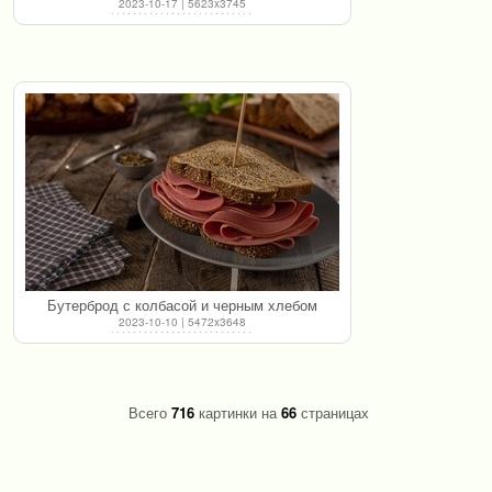
2023-10-17 | 5623x3745
Бутерброд с колбасой и черным хлебом
2023-10-10 | 5472x3648
Всего
716
картинки на
66
страницах