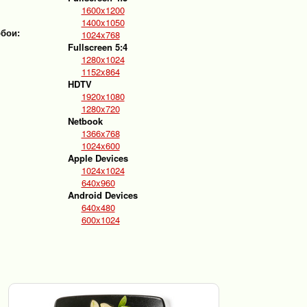
1600x1200
1400x1050
обои:
1024x768
Fullscreen 5:4
1280x1024
1152x864
HDTV
1920x1080
1280x720
Netbook
1366x768
1024x600
Apple Devices
1024x1024
640x960
Android Devices
640x480
600x1024