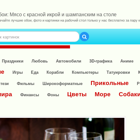
бои: Мясо с красной икрой и шампанским на столе
ачайте лучшие обои, фото и картинки на рабочий стол только у нас бесплатно за пару к
Праздники
Любовь
Автомобили
3D-графика
Аниме
ые
Игры
Еда
Корабли
Компьютеры
Татуировки
Прикольные
тези
Фильмы
Широкоформатные
Р
мира
Цветы
Море
Собак
Финансы
Фоны