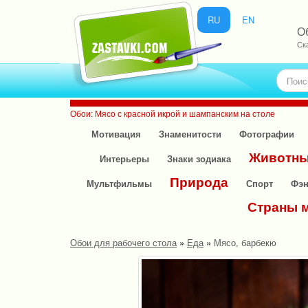
RU
EN
О
Ск
Обои: Мясо с красной икрой и шампанским на столе
Мотивация
Знаменитости
Фотографии
Животн
Интерьеры
Знаки зодиака
Природа
Мультфильмы
Спорт
Фэн
Страны 
Обои для рабочего стола
»
Еда
»
Мясо, барбекю