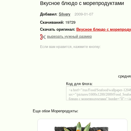
Вкусное блюдо с морепродуктами
Добавил
:
Silvery
2009-01-07
Скачиваний:
19729
Скачать оригинал:
Вкусное блюдо с морепроду
вырезать нужный размер
Если вам нравится, нажмите кнопку:
средня
Код для блога:
Еще обои Морепродукты: