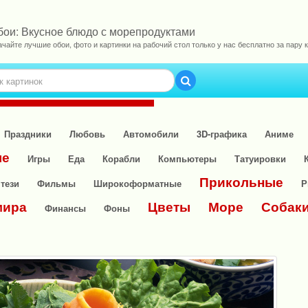
бои: Вкусное блюдо с морепродуктами
ачайте лучшие обои, фото и картинки на рабочий стол только у нас бесплатно за пару к
Праздники
Любовь
Автомобили
3D-графика
Аниме
ые
Игры
Еда
Корабли
Компьютеры
Татуировки
Прикольные
тези
Фильмы
Широкоформатные
Р
мира
Цветы
Море
Собак
Финансы
Фоны