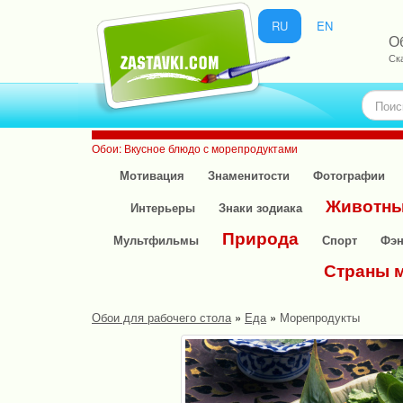
RU
EN
О
Ск
Обои: Вкусное блюдо с морепродуктами
Мотивация
Знаменитости
Фотографии
Животн
Интерьеры
Знаки зодиака
Природа
Мультфильмы
Спорт
Фэн
Страны 
Обои для рабочего стола
»
Еда
»
Морепродукты