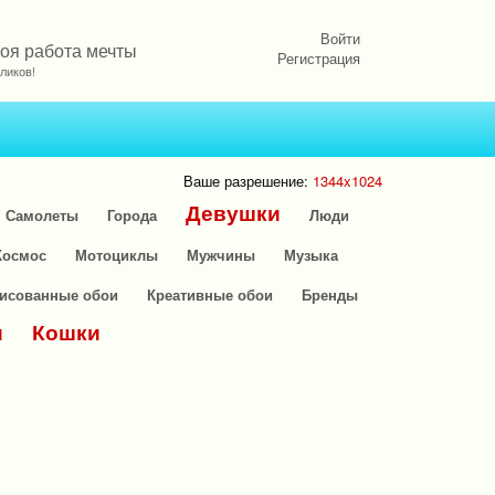
Войти
Моя работа мечты
Регистрация
ликов!
Ваше разрешение:
1344x1024
Девушки
Самолеты
Города
Люди
Космос
Мотоциклы
Мужчины
Музыка
исованные обои
Креативные обои
Бренды
и
Кошки