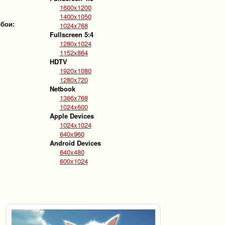
1600x1200
1400x1050
обои:
1024x768
Fullscreen 5:4
1280x1024
1152x864
HDTV
1920x1080
1280x720
Netbook
1366x768
1024x600
Apple Devices
1024x1024
640x960
Android Devices
640x480
600x1024