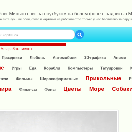
бои: Миньон спит за ноутбуком на белом фоне с надписью 
ачайте лучшие обои, фото и картинки на рабочий стол только у нас бесплатно за пару к
ю Моя работа мечты
Праздники
Любовь
Автомобили
3D-графика
Аниме
ые
Игры
Еда
Корабли
Компьютеры
Татуировки
Прикольные
тези
Фильмы
Широкоформатные
Р
мира
Цветы
Море
Собак
Финансы
Фоны