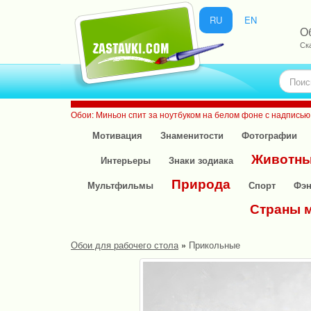
RU
EN
О
Ск
Обои: Миньон спит за ноутбуком на белом фоне с надпись
Мотивация
Знаменитости
Фотографии
Животн
Интерьеры
Знаки зодиака
Природа
Мультфильмы
Спорт
Фэн
Страны 
Обои для рабочего стола
»
Прикольные