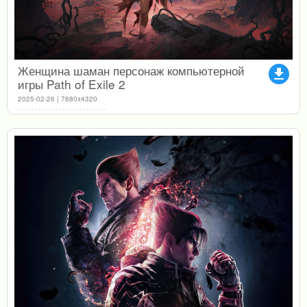
Женщина шаман персонаж компьютерной
file_download
игры Path of Exile 2
2025-02-26 | 7680x4320