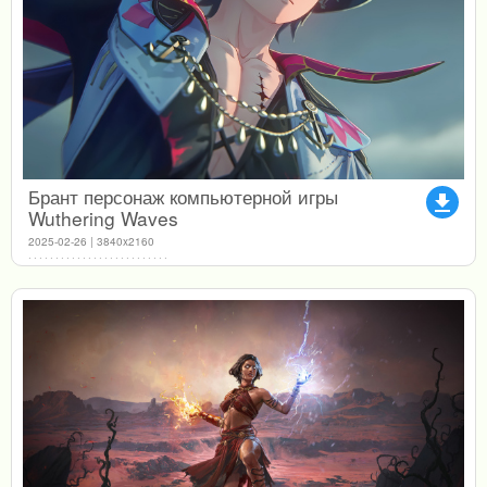
Брант персонаж компьютерной игры
file_download
Wuthering Waves
2025-02-26 | 3840x2160