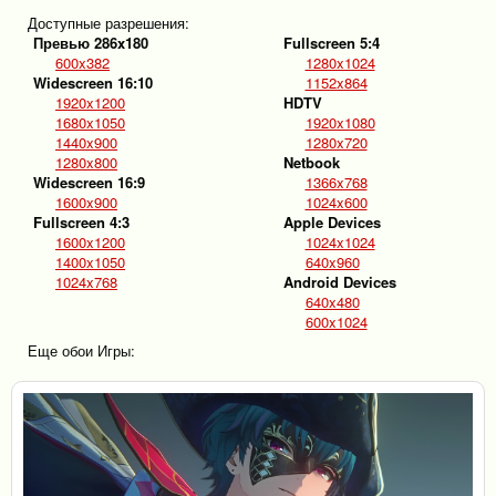
Доступные разрешения:
Превью 286x180
Fullscreen 5:4
600x382
1280x1024
Widescreen 16:10
1152x864
1920x1200
HDTV
1680x1050
1920x1080
1440x900
1280x720
1280x800
Netbook
Widescreen 16:9
1366x768
1600x900
1024x600
Fullscreen 4:3
Apple Devices
1600x1200
1024x1024
1400x1050
640x960
1024x768
Android Devices
640x480
600x1024
Еще обои Игры: