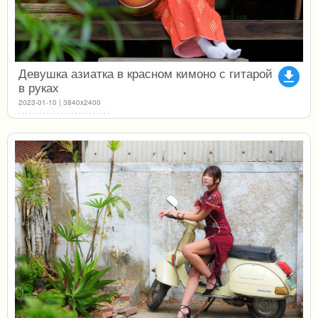
Девушка азиатка в красном кимоно с гитарой
file_download
в руках
2023-01-10 | 3840x2400