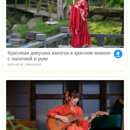
Красивая девушка азиатка в красном кимоно
file_download
с палочкой в руке
2025-02-26 | 3840x2560