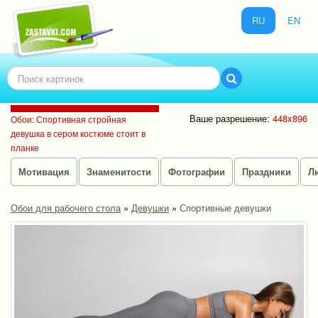
RU
EN
Ваше разрешение:
448x896
Обои: Спортивная стройная
девушка в сером костюме стоит в
планке
Мотивация
Знаменитости
Фотографии
Праздники
Л
Обои для рабочего стола
»
Девушки
»
Спортивные девушки