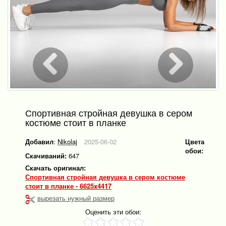
Спортивная стройная девушка в сером
костюме стоит в планке
Добавил
:
Nikolaj
2025-06-02
Цвета
обои:
Скачиваний:
647
Скачать оригинал:
Спортивная стройная девушка в сером костюме
стоит в планке - 6625x4417
вырезать нужный размер
Оценить эти обои: