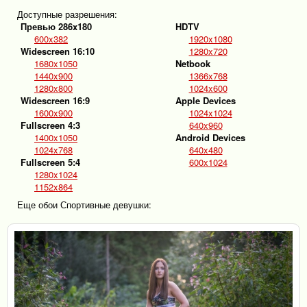
Доступные разрешения:
Превью 286x180
HDTV
600x382
1920x1080
Widescreen 16:10
1280x720
1680x1050
Netbook
1440x900
1366x768
1280x800
1024x600
Widescreen 16:9
Apple Devices
1600x900
1024x1024
Fullscreen 4:3
640x960
1400x1050
Android Devices
1024x768
640x480
Fullscreen 5:4
600x1024
1280x1024
1152x864
Еще обои Спортивные девушки: