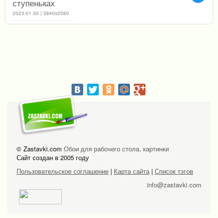
ступеньках
2023-01-30 | 3840x2560
© Zastavki.com
Обои для рабочего стола, картинки
Сайт создан в 2005 году
Пользовательское соглашение
|
Карта сайта
|
Список тэгов
info@zastavki.com