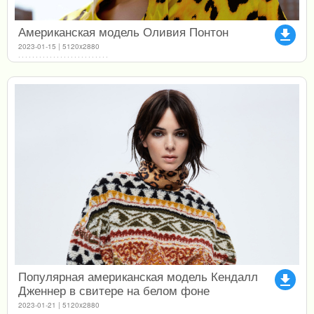
Американская модель Оливия Понтон
file_download
2023-01-15 | 5120x2880
Популярная американская модель Кендалл
file_download
Дженнер в свитере на белом фоне
2023-01-21 | 5120x2880