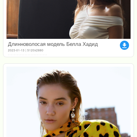
Длинноволосая модель Белла Хадид
file_download
2023-01-13 | 5120x2880