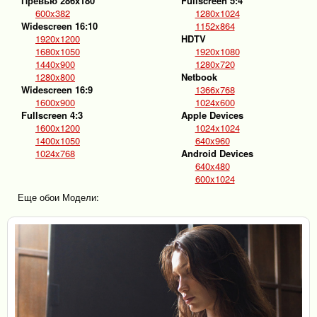
Превью 286x180
Fullscreen 5:4
600x382
1280x1024
Widescreen 16:10
1152x864
1920x1200
HDTV
1680x1050
1920x1080
1440x900
1280x720
1280x800
Netbook
Widescreen 16:9
1366x768
1600x900
1024x600
Fullscreen 4:3
Apple Devices
1600x1200
1024x1024
1400x1050
640x960
1024x768
Android Devices
640x480
600x1024
Еще обои Модели: