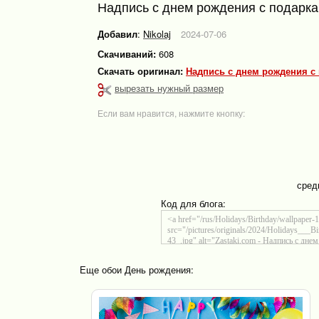
Надпись с днем рождения с подарк
Добавил
:
Nikolaj
2024-07-06
Скачиваний:
608
Скачать оригинал:
Надпись с днем рождения с
вырезать нужный размер
Если вам нравится, нажмите кнопку:
сред
Код для блога:
Еще обои День рождения: