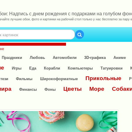
бои: Надпись с днем рождения с подарками на голубом фон
ачайте лучшие обои, фото и картинки на рабочий стол только у нас бесплатно за пару к
оне
Праздники
Любовь
Автомобили
3D-графика
Аниме
ые
Игры
Еда
Корабли
Компьютеры
Татуировки
Прикольные
тези
Фильмы
Широкоформатные
Р
мира
Цветы
Море
Собак
Финансы
Фоны