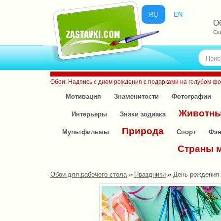
RU
EN
О
Ск
Обои: Надпись с днем рождения с подарками на голубом ф
Мотивация
Знаменитости
Фотографии
Животн
Интерьеры
Знаки зодиака
Природа
Мультфильмы
Спорт
Фэн
Страны 
Обои для рабочего стола
»
Праздники
»
День рождения