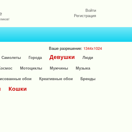
Войти
е
Регистрация
ликов!
Ваше разрешение:
1344x1024
Девушки
Самолеты
Города
Люди
Космос
Мотоциклы
Мужчины
Музыка
исованные обои
Креативные обои
Бренды
и
Кошки