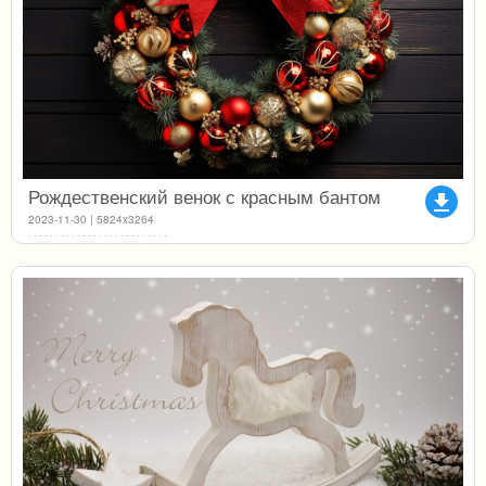
Рождественский венок с красным бантом
file_download
2023-11-30 | 5824x3264