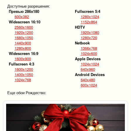
Доступные разрешения:
Превью 286x180
Fullscreen 5:4
600x382
1280x1024
Widescreen 16:10
1152x864
2560x1600
HDTV
1920x1200
1920x1080
1680x1050
1280x720
1440x900
Netbook
1280x800
1366x768
Widescreen 16:9
1024x600
1600x900
Apple Devices
Fullscreen 4:3
1024x1024
1600x1200
640x960
1400x1050
Android Devices
1024x768
640x480
600x1024
Еще обои Рождество: