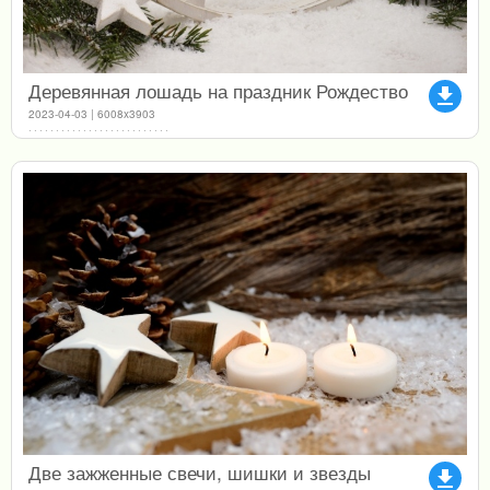
Деревянная лошадь на праздник Рождество
file_download
2023-04-03 | 6008x3903
Две зажженные свечи, шишки и звезды
file_download