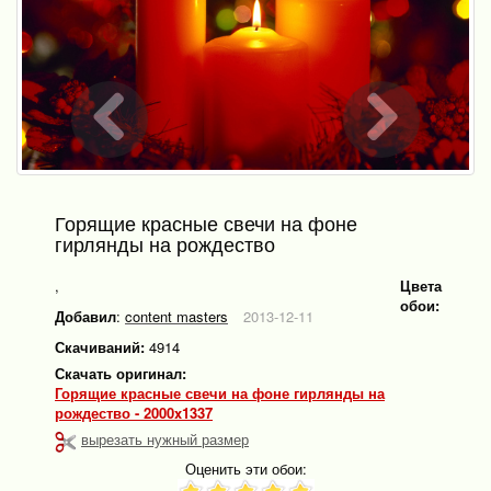
Горящие красные свечи на фоне
гирлянды на рождество
,
Цвета
обои:
Добавил
:
content masters
2013-12-11
Скачиваний:
4914
Скачать оригинал:
Горящие красные свечи на фоне гирлянды на
рождество - 2000x1337
вырезать нужный размер
Оценить эти обои: