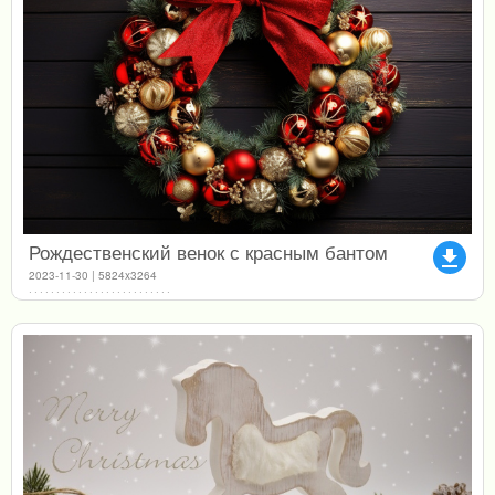
Рождественский венок с красным бантом
file_download
2023-11-30 | 5824x3264