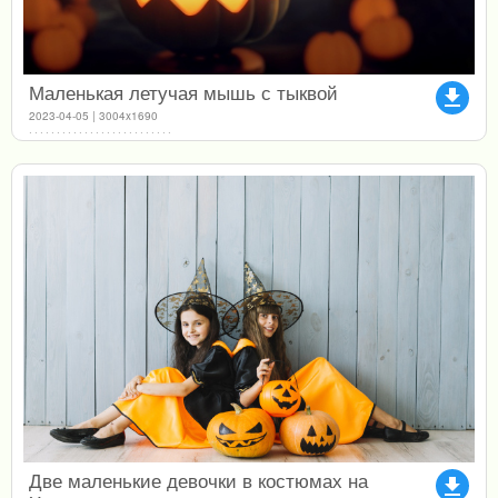
Маленькая летучая мышь с тыквой
file_download
2023-04-05 | 3004x1690
Две маленькие девочки в костюмах на
file_download