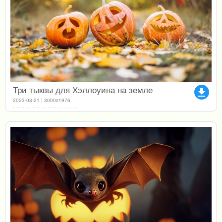
Три тыквы для Хэллоуина на земле
file_download
2023-03-21 | 3000x1976